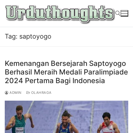
Lompat
ke
konten
Tag:
saptoyogo
Cari:
Kemenangan Bersejarah Saptoyogo
Berhasil Meraih Medali Paralimpiade
2024 Pertama Bagi Indonesia
ADMIN
OLAHRAGA