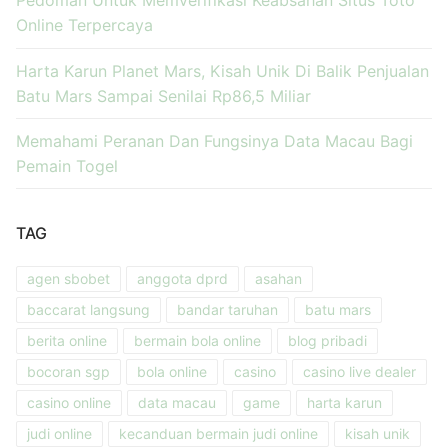
Pedoman Untuk Memverifikasi Keabsahan Situs Toto
Online Terpercaya
Harta Karun Planet Mars, Kisah Unik Di Balik Penjualan
Batu Mars Sampai Senilai Rp86,5 Miliar
Memahami Peranan Dan Fungsinya Data Macau Bagi
Pemain Togel
TAG
agen sbobet
anggota dprd
asahan
baccarat langsung
bandar taruhan
batu mars
berita online
bermain bola online
blog pribadi
bocoran sgp
bola online
casino
casino live dealer
casino online
data macau
game
harta karun
judi online
kecanduan bermain judi online
kisah unik