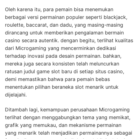
Oleh karena itu, para pemain bisa menemukan
berbagai versi permainan populer seperti blackjack,
roulette, baccarat, dan dadu, yang masing-masing
dirancang untuk memberikan pengalaman bermain
casino secara autentik. dengan begitu, terlihat kualitas
dari Microgaming yang mencerminkan dedikasi
terhadap inovasi pada desain permainan. bahkan,
mereka juga secara konsisten telah meluncurkan
ratusan judul game slot baru di setiap situs casino,
demi memastikan bahwa para pemain bebas
menentukan pilihan beraneka slot menarik untuk
dijelajahi.
Ditambah lagi, kemampuan perusahaan Microgaming
terlihat dengan menggabungkan tema yang memikat,
grafik yang memukau, dan mekanisme permainan
yang menarik telah menjadikan permainannya sebagai