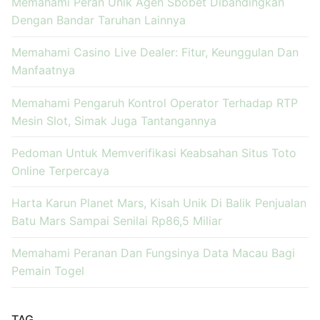
Memahami Peran Unik Agen Sbobet Dibandingkan
Dengan Bandar Taruhan Lainnya
Memahami Casino Live Dealer: Fitur, Keunggulan Dan
Manfaatnya
Memahami Pengaruh Kontrol Operator Terhadap RTP
Mesin Slot, Simak Juga Tantangannya
Pedoman Untuk Memverifikasi Keabsahan Situs Toto
Online Terpercaya
Harta Karun Planet Mars, Kisah Unik Di Balik Penjualan
Batu Mars Sampai Senilai Rp86,5 Miliar
Memahami Peranan Dan Fungsinya Data Macau Bagi
Pemain Togel
TAG