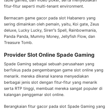
table games, dan video poker, serta menyediakan
fitur-fitur seperti multi-tenant environment.
Bermacam game gacor pada slot Habanero yang
sering dimainkan oleh pemain, yaitu, Koi gate, Zeus
deluxe, Lucky Lucky, Siren”s Spell, Rainbowmania,
Panda Panda, Mummy Money, Jellyfish Flow, dan
Treasure Tomb.
Provider Slot Online Spade Gaming
Spade Gaming sebagai sebuah perusahaan yang
berfokus pada pengembangan game slot online yang
menarik. mereka dikenal karena menyediakan
berbagai jenis slot dengan fitur-fitur yang menarik
serta RTP tinggi, membuat mereka sangat populer di
kalangan penggemar slot online.
Berangkaian fitur gacor pada slot Spade Gaming yang