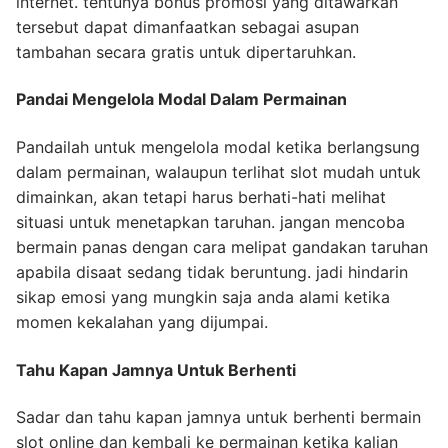
internet. tentunya bonus promosi yang ditawarkan
tersebut dapat dimanfaatkan sebagai asupan
tambahan secara gratis untuk dipertaruhkan.
Pandai Mengelola Modal Dalam Permainan
Pandailah untuk mengelola modal ketika berlangsung
dalam permainan, walaupun terlihat slot mudah untuk
dimainkan, akan tetapi harus berhati-hati melihat
situasi untuk menetapkan taruhan. jangan mencoba
bermain panas dengan cara melipat gandakan taruhan
apabila disaat sedang tidak beruntung. jadi hindarin
sikap emosi yang mungkin saja anda alami ketika
momen kekalahan yang dijumpai.
Tahu Kapan Jamnya Untuk Berhenti
Sadar dan tahu kapan jamnya untuk berhenti bermain
slot online dan kembali ke permainan ketika kalian