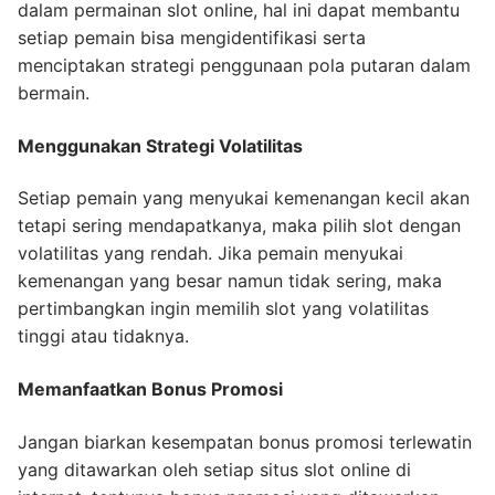
dalam permainan slot online, hal ini dapat membantu
setiap pemain bisa mengidentifikasi serta
menciptakan strategi penggunaan pola putaran dalam
bermain.
Menggunakan Strategi Volatilitas
Setiap pemain yang menyukai kemenangan kecil akan
tetapi sering mendapatkanya, maka pilih slot dengan
volatilitas yang rendah. Jika pemain menyukai
kemenangan yang besar namun tidak sering, maka
pertimbangkan ingin memilih slot yang volatilitas
tinggi atau tidaknya.
Memanfaatkan Bonus Promosi
Jangan biarkan kesempatan bonus promosi terlewatin
yang ditawarkan oleh setiap situs slot online di