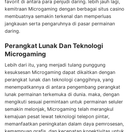
favorit di antara para penjudi daring. lebih jauh lagi,
kemitraan Microgaming dengan berbagai situs casino
membuatnya semakin terkenal dan memperluas
jangkauan serta pengaruhnya di pasar permainan
daring.
Perangkat Lunak Dan Teknologi
Microgaming
Lebih dari itu, yang menjadi tulang punggung
kesuksesan Microgaming dapat dikaitkan dengan
perangkat lunak dan teknologi canggihnya, yang
menempatkannya di antara pengembang perangkat
lunak permainan terkemuka di dunia. maka, dengan
mengikuti sesuai permintaan untuk permainan seluler
semakin melonjak, Microgaming telah merangkul
kemajuan pesat lewat teknologi telepon pintar,
memanfaatkan peningkatan dalam daya pemrosesan,
kemampuan grafis, dan kecepatan konektivitas untuk