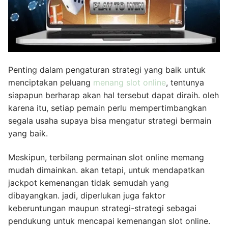
Penting dalam pengaturan strategi yang baik untuk
menciptakan peluang
menang slot online
, tentunya
siapapun berharap akan hal tersebut dapat diraih. oleh
karena itu, setiap pemain perlu mempertimbangkan
segala usaha supaya bisa mengatur strategi bermain
yang baik.
Meskipun, terbilang permainan slot online memang
mudah dimainkan. akan tetapi, untuk mendapatkan
jackpot kemenangan tidak semudah yang
dibayangkan. jadi, diperlukan juga faktor
keberuntungan maupun strategi-strategi sebagai
pendukung untuk mencapai kemenangan slot online.