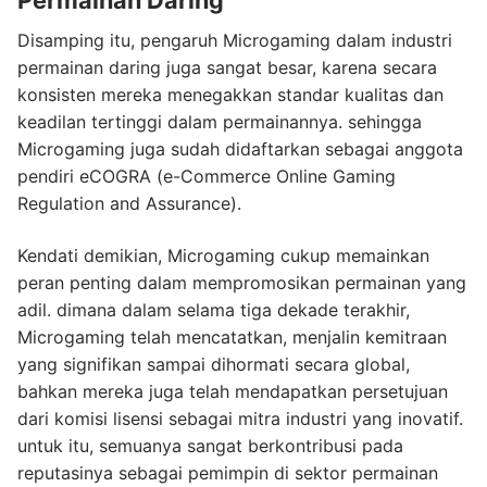
Disamping itu, pengaruh Microgaming dalam industri
permainan daring juga sangat besar, karena secara
konsisten mereka menegakkan standar kualitas dan
keadilan tertinggi dalam permainannya. sehingga
Microgaming juga sudah didaftarkan sebagai anggota
pendiri eCOGRA (e-Commerce Online Gaming
Regulation and Assurance).
Kendati demikian, Microgaming cukup memainkan
peran penting dalam mempromosikan permainan yang
adil. dimana dalam selama tiga dekade terakhir,
Microgaming telah mencatatkan, menjalin kemitraan
yang signifikan sampai dihormati secara global,
bahkan mereka juga telah mendapatkan persetujuan
dari komisi lisensi sebagai mitra industri yang inovatif.
untuk itu, semuanya sangat berkontribusi pada
reputasinya sebagai pemimpin di sektor permainan