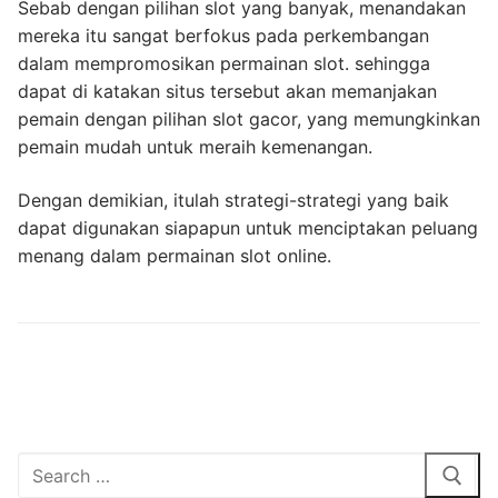
Sebab dengan pilihan slot yang banyak, menandakan
mereka itu sangat berfokus pada perkembangan
dalam mempromosikan permainan slot. sehingga
dapat di katakan situs tersebut akan memanjakan
pemain dengan pilihan slot gacor, yang memungkinkan
pemain mudah untuk meraih kemenangan.
Dengan demikian, itulah strategi-strategi yang baik
dapat digunakan siapapun untuk menciptakan peluang
menang dalam permainan slot online.
Cari: