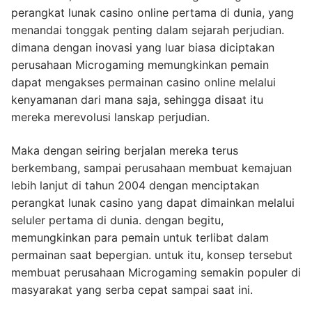
perangkat lunak casino online pertama di dunia, yang
menandai tonggak penting dalam sejarah perjudian.
dimana dengan inovasi yang luar biasa diciptakan
perusahaan Microgaming memungkinkan pemain
dapat mengakses permainan casino online melalui
kenyamanan dari mana saja, sehingga disaat itu
mereka merevolusi lanskap perjudian.
Maka dengan seiring berjalan mereka terus
berkembang, sampai perusahaan membuat kemajuan
lebih lanjut di tahun 2004 dengan menciptakan
perangkat lunak casino yang dapat dimainkan melalui
seluler pertama di dunia. dengan begitu,
memungkinkan para pemain untuk terlibat dalam
permainan saat bepergian. untuk itu, konsep tersebut
membuat perusahaan Microgaming semakin populer di
masyarakat yang serba cepat sampai saat ini.