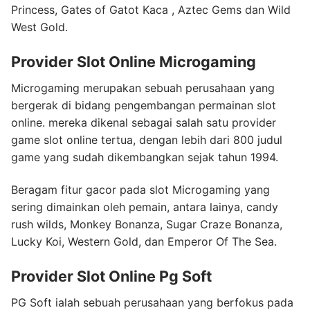
Princess, Gates of Gatot Kaca , Aztec Gems dan Wild
West Gold.
Provider Slot Online Microgaming
Microgaming merupakan sebuah perusahaan yang
bergerak di bidang pengembangan permainan slot
online. mereka dikenal sebagai salah satu provider
game slot online tertua, dengan lebih dari 800 judul
game yang sudah dikembangkan sejak tahun 1994.
Beragam fitur gacor pada slot Microgaming yang
sering dimainkan oleh pemain, antara lainya, candy
rush wilds, Monkey Bonanza, Sugar Craze Bonanza,
Lucky Koi, Western Gold, dan Emperor Of The Sea.
Provider Slot Online Pg Soft
PG Soft ialah sebuah perusahaan yang berfokus pada