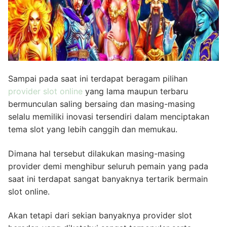
Sampai pada saat ini terdapat beragam pilihan
provider slot online
yang lama maupun terbaru
bermunculan saling bersaing dan masing-masing
selalu memiliki inovasi tersendiri dalam menciptakan
tema slot yang lebih canggih dan memukau.
Dimana hal tersebut dilakukan masing-masing
provider demi menghibur seluruh pemain yang pada
saat ini terdapat sangat banyaknya tertarik bermain
slot online.
Akan tetapi dari sekian banyaknya provider slot