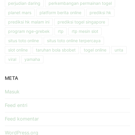
perjudian daring
perkembangan permainan togel
planet mars
platform berita online
prediksi hk
prediksi hk malam ini
prediksi togel singapore
program nge-grebek
rtp
rtp mesin slot
situs toto online
situs toto online terpercaya
slot online
taruhan bola sbobet
togel online
unta
viral
yamaha
META
Masuk
Feed entri
Feed komentar
WordPress.org