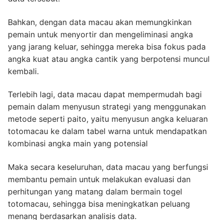
Bahkan, dengan data macau akan memungkinkan
pemain untuk menyortir dan mengeliminasi angka
yang jarang keluar, sehingga mereka bisa fokus pada
angka kuat atau angka cantik yang berpotensi muncul
kembali.
Terlebih lagi, data macau dapat mempermudah bagi
pemain dalam menyusun strategi yang menggunakan
metode seperti paito, yaitu menyusun angka keluaran
totomacau ke dalam tabel warna untuk mendapatkan
kombinasi angka main yang potensial
Maka secara keseluruhan, data macau yang berfungsi
membantu pemain untuk melakukan evaluasi dan
perhitungan yang matang dalam bermain togel
totomacau, sehingga bisa meningkatkan peluang
menang berdasarkan analisis data.