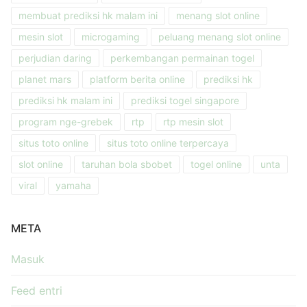
membuat prediksi hk malam ini
menang slot online
mesin slot
microgaming
peluang menang slot online
perjudian daring
perkembangan permainan togel
planet mars
platform berita online
prediksi hk
prediksi hk malam ini
prediksi togel singapore
program nge-grebek
rtp
rtp mesin slot
situs toto online
situs toto online terpercaya
slot online
taruhan bola sbobet
togel online
unta
viral
yamaha
META
Masuk
Feed entri