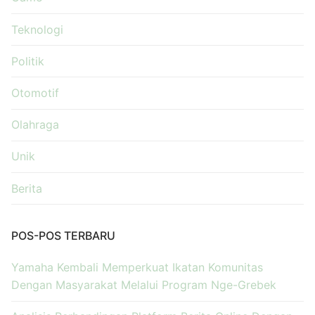
Teknologi
Politik
Otomotif
Olahraga
Unik
Berita
POS-POS TERBARU
Yamaha Kembali Memperkuat Ikatan Komunitas
Dengan Masyarakat Melalui Program Nge-Grebek