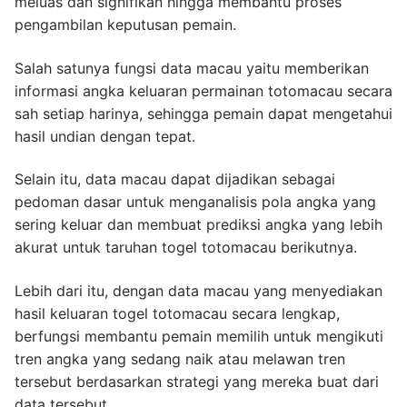
meluas dan signifikan hingga membantu proses
pengambilan keputusan pemain.
Salah satunya fungsi data macau yaitu memberikan
informasi angka keluaran permainan totomacau secara
sah setiap harinya, sehingga pemain dapat mengetahui
hasil undian dengan tepat.
Selain itu, data macau dapat dijadikan sebagai
pedoman dasar untuk menganalisis pola angka yang
sering keluar dan membuat prediksi angka yang lebih
akurat untuk taruhan togel totomacau berikutnya.
Lebih dari itu, dengan data macau yang menyediakan
hasil keluaran togel totomacau secara lengkap,
berfungsi membantu pemain memilih untuk mengikuti
tren angka yang sedang naik atau melawan tren
tersebut berdasarkan strategi yang mereka buat dari
data tersebut.