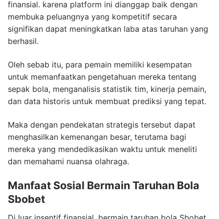
finansial. karena platform ini dianggap baik dengan
membuka peluangnya yang kompetitif secara
signifikan dapat meningkatkan laba atas taruhan yang
berhasil.
Oleh sebab itu, para pemain memiliki kesempatan
untuk memanfaatkan pengetahuan mereka tentang
sepak bola, menganalisis statistik tim, kinerja pemain,
dan data historis untuk membuat prediksi yang tepat.
Maka dengan pendekatan strategis tersebut dapat
menghasilkan kemenangan besar, terutama bagi
mereka yang mendedikasikan waktu untuk meneliti
dan memahami nuansa olahraga.
Manfaat Sosial Bermain Taruhan Bola
Sbobet
Di luar insentif finansial, bermain taruhan bola Sbobet