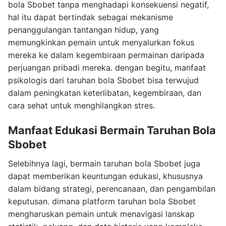
bola Sbobet tanpa menghadapi konsekuensi negatif,
hal itu dapat bertindak sebagai mekanisme
penanggulangan tantangan hidup, yang
memungkinkan pemain untuk menyalurkan fokus
mereka ke dalam kegembiraan permainan daripada
perjuangan pribadi mereka. dengan begitu, manfaat
psikologis dari taruhan bola Sbobet bisa terwujud
dalam peningkatan keterlibatan, kegembiraan, dan
cara sehat untuk menghilangkan stres.
Manfaat Edukasi Bermain Taruhan Bola
Sbobet
Selebihnya lagi, bermain taruhan bola Sbobet juga
dapat memberikan keuntungan edukasi, khususnya
dalam bidang strategi, perencanaan, dan pengambilan
keputusan. dimana platform taruhan bola Sbobet
mengharuskan pemain untuk menavigasi lanskap