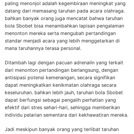
paling menonjol adalah kegembiraan meningkat yang
datang dari memasang taruhan pada acara olahraga.
bahkan banyak orang juga mencatat bahwa taruhan
bola Sbobet bisa menambahkan lapisan pengalaman
menonton mereka serta mengubah pertandingan
standar menjadi acara yang lebih menggetarkan di
mana taruhannya terasa personal.
Ditambah lagi dengan pacuan adrenalin yang terkait
dari menonton pertandingan berlangsung, dengan
antisipasi potensi kemenangan, secara signifikan
dapat meningkatkan kenikmatan olahraga secara
keseluruhan. bahkan lebih jauh, taruhan bola Sbobet
dapat berfungsi sebagai pengalih perhatian yang
efektif dari stres sehari-hari, sehingga memberikan
individu pelarian sementara dari kekhawatiran mereka.
Jadi meskipun banyak orang yang terlibat taruhan