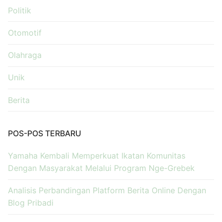
Politik
Otomotif
Olahraga
Unik
Berita
POS-POS TERBARU
Yamaha Kembali Memperkuat Ikatan Komunitas
Dengan Masyarakat Melalui Program Nge-Grebek
Analisis Perbandingan Platform Berita Online Dengan
Blog Pribadi