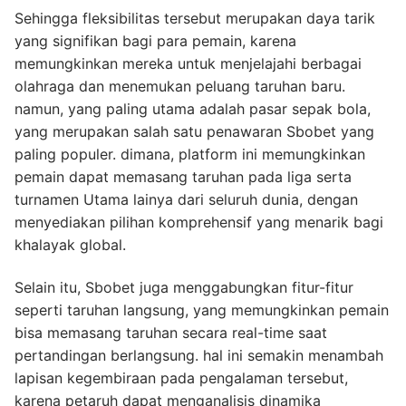
Sehingga fleksibilitas tersebut merupakan daya tarik
yang signifikan bagi para pemain, karena
memungkinkan mereka untuk menjelajahi berbagai
olahraga dan menemukan peluang taruhan baru.
namun, yang paling utama adalah pasar sepak bola,
yang merupakan salah satu penawaran Sbobet yang
paling populer. dimana, platform ini memungkinkan
pemain dapat memasang taruhan pada liga serta
turnamen Utama lainya dari seluruh dunia, dengan
menyediakan pilihan komprehensif yang menarik bagi
khalayak global.
Selain itu, Sbobet juga menggabungkan fitur-fitur
seperti taruhan langsung, yang memungkinkan pemain
bisa memasang taruhan secara real-time saat
pertandingan berlangsung. hal ini semakin menambah
lapisan kegembiraan pada pengalaman tersebut,
karena petaruh dapat menganalisis dinamika