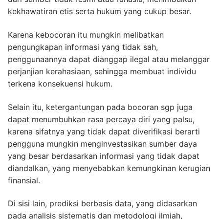
kekhawatiran etis serta hukum yang cukup besar.
Karena kebocoran itu mungkin melibatkan
pengungkapan informasi yang tidak sah,
penggunaannya dapat dianggap ilegal atau melanggar
perjanjian kerahasiaan, sehingga membuat individu
terkena konsekuensi hukum.
Selain itu, ketergantungan pada bocoran sgp juga
dapat menumbuhkan rasa percaya diri yang palsu,
karena sifatnya yang tidak dapat diverifikasi berarti
pengguna mungkin menginvestasikan sumber daya
yang besar berdasarkan informasi yang tidak dapat
diandalkan, yang menyebabkan kemungkinan kerugian
finansial.
Di sisi lain, prediksi berbasis data, yang didasarkan
pada analisis sistematis dan metodologi ilmiah,