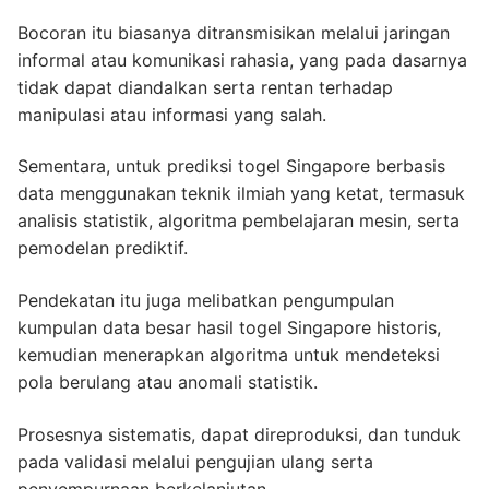
Bocoran itu biasanya ditransmisikan melalui jaringan
informal atau komunikasi rahasia, yang pada dasarnya
tidak dapat diandalkan serta rentan terhadap
manipulasi atau informasi yang salah.
Sementara, untuk prediksi togel Singapore berbasis
data menggunakan teknik ilmiah yang ketat, termasuk
analisis statistik, algoritma pembelajaran mesin, serta
pemodelan prediktif.
Pendekatan itu juga melibatkan pengumpulan
kumpulan data besar hasil togel Singapore historis,
kemudian menerapkan algoritma untuk mendeteksi
pola berulang atau anomali statistik.
Prosesnya sistematis, dapat direproduksi, dan tunduk
pada validasi melalui pengujian ulang serta
penyempurnaan berkelanjutan.