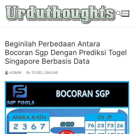
Lompat
ke
konten
Cari:
Beginilah Perbedaan Antara
Bocoran Sgp Dengan Prediksi Togel
Singapore Berbasis Data
ADMIN
TOGEL ONLINE