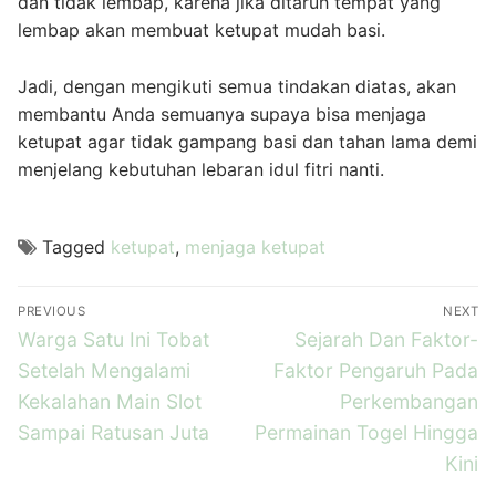
dan tidak lembap, karena jika ditaruh tempat yang
lembap akan membuat ketupat mudah basi.
Jadi, dengan mengikuti semua tindakan diatas, akan
membantu Anda semuanya supaya bisa menjaga
ketupat agar tidak gampang basi dan tahan lama demi
menjelang kebutuhan lebaran idul fitri nanti.
Tagged
ketupat
,
menjaga ketupat
Navigasi
PREVIOUS
NEXT
pos
Previous
Next
Warga Satu Ini Tobat
Sejarah Dan Faktor-
post:
post:
Setelah Mengalami
Faktor Pengaruh Pada
Kekalahan Main Slot
Perkembangan
Sampai Ratusan Juta
Permainan Togel Hingga
Kini