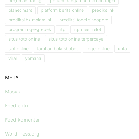
perjudian daring
perkembangan permainan togel
planet mars
platform berita online
prediksi hk
prediksi hk malam ini
prediksi togel singapore
program nge-grebek
rtp
rtp mesin slot
situs toto online
situs toto online terpercaya
slot online
taruhan bola sbobet
togel online
unta
viral
yamaha
META
Masuk
Feed entri
Feed komentar
WordPress.org